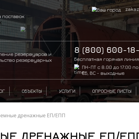
zakaz
а поставок
8 (800) 600-18
ление резервуаров и
Бесплатная горячая линия
льство резервуарных
ПН-ПТ с 8.00 до 17.00 по
СБ, ВС - выходные
ОГ
ОБЪЕКТЫ
УСЛУГИ
ОПРОСНЫЕ ЛИСТЫ
земные дренажные ЕП/ЕПП
ЫЕ ДРЕНАЖНЫЕ ЕП/ЕП