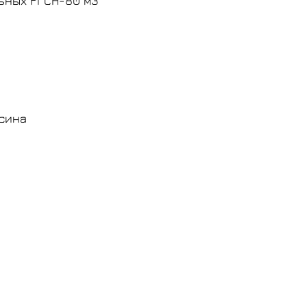
ьных РГСН-80 м3
сина