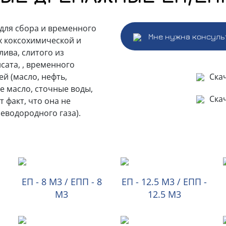
для сбора и временного
Мне нужна консуль
х коксохимической и
лива, слитого из
сата, , временного
й (масло, нефть,
Ска
е масло, сточные воды,
Ска
 факт, что она не
еводородного газа).
ЕП - 8 М3 / ЕПП - 8
ЕП - 12.5 М3 / ЕПП -
М3
12.5 М3