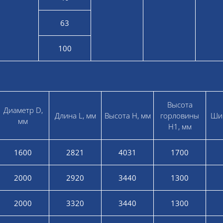
63
100
Высота
Диаметр D,
Длина L, мм
Высота Н, мм
горловины
Ши
мм
Н1, мм
1600
2821
4031
1700
2000
2920
3440
1300
2000
3320
3440
1300