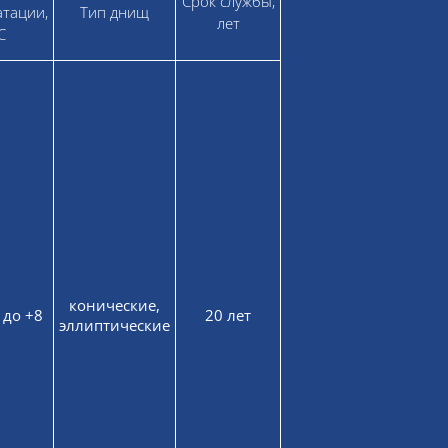
Срок службы,
атации,
Тип днищ
лет
С
конические,
 до +8
20 лет
эллиптические