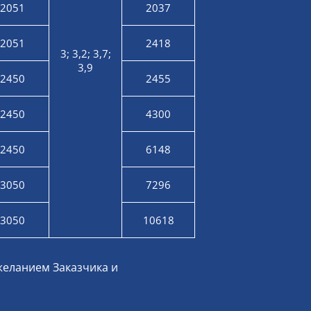
2051
2037
2051
2418
3; 3,2; 3,7;
3,9
2450
2455
2450
4300
2450
6148
3050
7296
3050
10618
желанием Заказчика и