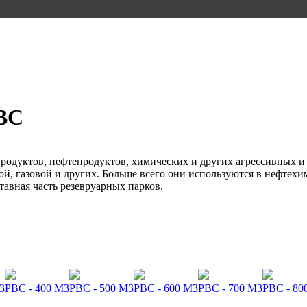
ВС
родуктов, нефтепродуктов, химических и других агрессивных и
й, газовой и других. Больше всего они используются в нефте
тавная часть резевруарных парков.
3
РВС - 400 М3
РВС - 500 М3
РВС - 600 М3
РВС - 700 М3
РВС - 80