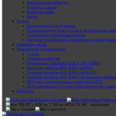
Выполненные объекты
Новости отрасли
Карта поставок
Видео
Услуги
Предпроектная подготовка
Проектирование резервуаров и резервуарных пар
Строительно-монтажные работы
Доставка резервуаров и резервуарного оборудова
Опросные листы
Техническая документация
Статьи
Словарь терминов
Отраслевые стандарты ГОСТ, ТУ, СНИП
Типовые проекты КМ, КМД для РВС
Типовые проекты КМ, КМД для БАГВ
Типовые проекты КМ, КМД для силосов и баков 
РКД для горизонтальных резервуаров РГС
РКД резервуаров (сосудов) работающих под давл
Контакты
Карта поставок
zakaz@rsm-ma
ПН-ПТ с 8.00 до 17.00 по МСК СБ, ВС - выходные