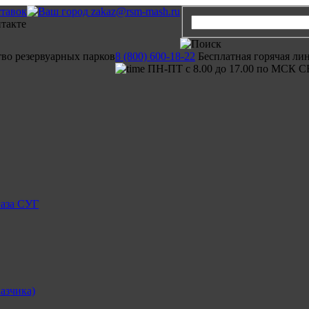
ставок
zakaz@rsm-mash.ru
тво резервуарных парков
8 (800) 600-18-22
Бесплатная горячая ли
ПН-ПТ с 8.00 до 17.00 по МСК С
газа СУГ
азчика)