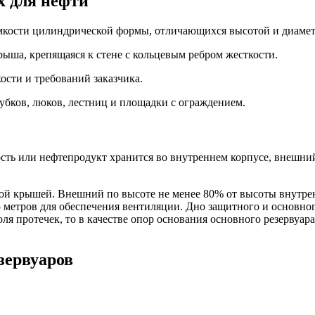
х для нефти
емкости цилиндрической формы, отличающихся высотой и диаме
ыша, крепящаяся к стене с кольцевым ребром жесткости.
ости и требований заказчика.
убков, люков, лестниц и площадки с ограждением.
кость или нефтепродукт хранится во внутреннем корпусе, внеш
й крышей. Внешний по высоте не менее 80% от высоты внутренн
 метров для обеспечения вентиляции. Дно защитного и основног
я протечек, то в качестве опор основания основного резервуар
зервуаров