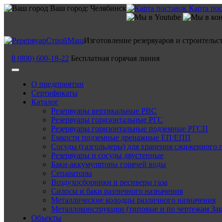
Ваш город:
Челябинск
Карта по
Изготовление резервуаров и строительс
8 (800) 600-18-22
Бесплатная горячая линия
О предприятии
Сертификаты
Каталог
Резервуары вертикальные РВС
Резервуары горизонтальные РГС
Резервуары горизонтальные подземные РГСП
Емкости подземные дренажные ЕП/ЕПП
Сосуды (газгольдеры) для хранения сжиженного 
Резервуары и сосуды двустенные
Баки-аккумуляторы горячей воды
Сепараторы
Воздухосборники и ресиверы газа
Силосы и баки различного назначения
Металлические колодцы различного назначения
Металлоконструкции (типовые и по чертежам Зак
Объекты