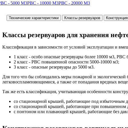
РВС - 5000 М3
РВС - 10000 М3
РВС - 20000 М3
Технические характеристики
Классы резервуаров
Конструкция
Классы резервуаров для хранения нефт
Классификация в зависимости от условий эксплуатации и вме
1 класс - особо опасные резервуары более 10000 м3, РВС 
2 класс - РВС повышенной опасности 5000-10000 м3;
3 класс - опасные резервуары до 5000 м3.
Для того что бы соблюдались меры пожарной и экологической
легковоспламеняющимися, а также от попадания вредных веще
Так же есть классификация, учитывающая особенности констру
со стационарной крышей, работающие под избыточным д
со стационарной крышей, работающие при повышенном 
с понтоном или плавающей крышей, работающие без давл