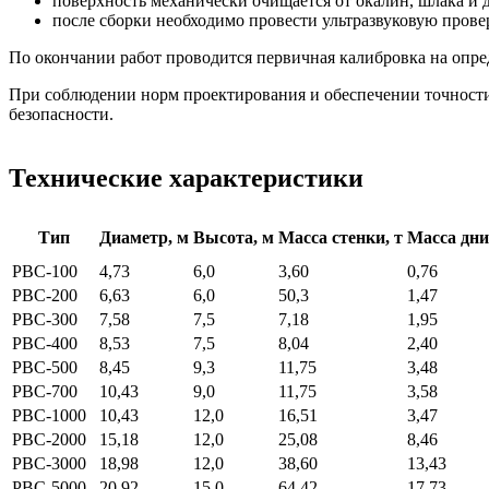
поверхность механически очищается от окалин, шлака и 
после сборки необходимо провести ультразвуковую прове
По окончании работ проводится первичная калибровка на опред
При соблюдении норм проектирования и обеспечении точности
безопасности.
Технические характеристики
Тип
Диаметр, м
Высота, м
Масса стенки, т
Масса дни
РВС-100
4,73
6,0
3,60
0,76
РВС-200
6,63
6,0
50,3
1,47
РВС-300
7,58
7,5
7,18
1,95
РВС-400
8,53
7,5
8,04
2,40
РВС-500
8,45
9,3
11,75
3,48
РВС-700
10,43
9,0
11,75
3,58
РВС-1000
10,43
12,0
16,51
3,47
РВС-2000
15,18
12,0
25,08
8,46
РВС-3000
18,98
12,0
38,60
13,43
РВС-5000
20,92
15,0
64,42
17,73