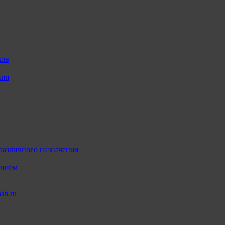
ков
ния
различного назначения
ением
sh.ru