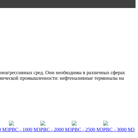
 неагрессивных сред. Они необходимы в различных сферах
химической промышленности: нефтеналивные терминалы на
0 М3
РВС - 1000 М3
РВС - 2000 М3
РВС - 2500 М3
РВС - 3000 М3