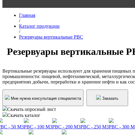
Главная
/
Каталог продукции
/
Резервуары вертикальные РВС
Резервуары вертикальные Р
Вертикальные резервуары используют для хранения пищевых п
промышленности: пищевой, нефтехимической, металлургическо
предприятиях добычи, переработки и хранение нефти и как сос
Мне нужна консультация специалиста
Заказать
Скачать опросный лист
Скачать каталог
РВС - 50 М3
РВС - 100 М3
РВС - 200 М3
РВС - 250 М3
РВС - 300 М