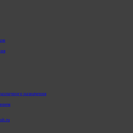
ков
ния
различного назначения
ением
sh.ru