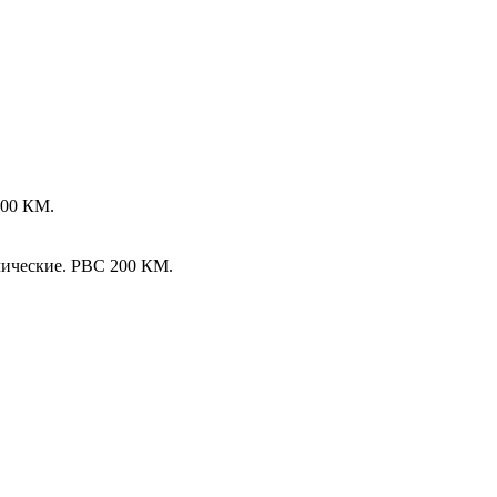
400 КМ.
лические. РВС 200 КМ.