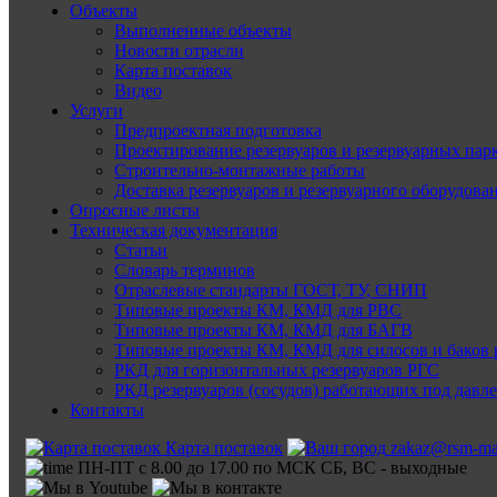
Объекты
Выполненные объекты
Новости отрасли
Карта поставок
Видео
Услуги
Предпроектная подготовка
Проектирование резервуаров и резервуарных пар
Строительно-монтажные работы
Доставка резервуаров и резервуарного оборудова
Опросные листы
Техническая документация
Статьи
Словарь терминов
Отраслевые стандарты ГОСТ, ТУ, СНИП
Типовые проекты КМ, КМД для РВС
Типовые проекты КМ, КМД для БАГВ
Типовые проекты КМ, КМД для силосов и баков 
РКД для горизонтальных резервуаров РГС
РКД резервуаров (сосудов) работающих под давл
Контакты
Карта поставок
zakaz@rsm-ma
ПН-ПТ с 8.00 до 17.00 по МСК СБ, ВС - выходные