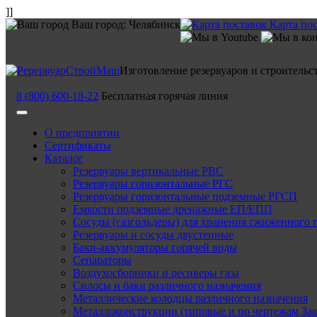
]]
Ваш город:
Челябинск
Карта по
Изготовление резервуаров и строительс
8 (800) 600-18-22
Бесплатная горячая линия
О предприятии
Сертификаты
Каталог
Резервуары вертикальные РВС
Резервуары горизонтальные РГС
Резервуары горизонтальные подземные РГСП
Емкости подземные дренажные ЕП/ЕПП
Сосуды (газгольдеры) для хранения сжиженного 
Резервуары и сосуды двустенные
Баки-аккумуляторы горячей воды
Сепараторы
Воздухосборники и ресиверы газа
Силосы и баки различного назначения
Металлические колодцы различного назначения
Металлоконструкции (типовые и по чертежам Зак