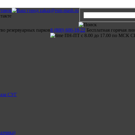
ставок
zakaz@rsm-mash.ru
тво резервуарных парков
8 (800) 600-18-22
Бесплатная горячая ли
ПН-ПТ с 8.00 до 17.00 по МСК С
газа СУГ
азчика)